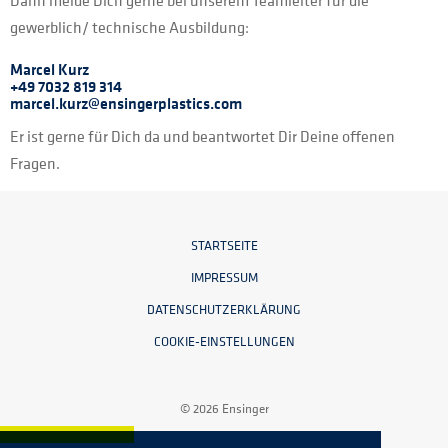
Dann melde Dich gerne bei unserem Teamleiter für die
gewerblich/ technische Ausbildung:
Marcel Kurz
+49 7032 819 314
marcel.kurz@ensingerplastics.com
Er ist gerne für Dich da und beantwortet Dir Deine offenen
Fragen.
STARTSEITE
IMPRESSUM
DATENSCHUTZERKLÄRUNG
COOKIE-EINSTELLUNGEN
© 2026 Ensinger